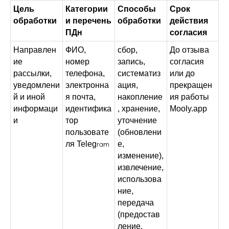
Цель
Категории
Способы
Срок
обработки
и перечень
обработки
действия
ПДн
согласия
Направлен
ФИО,
сбор,
До отзыва
ие
номер
запись,
согласия
рассылки,
телефона,
систематиз
или до
уведомлени
электронна
ация,
прекращен
й и иной
я почта,
накопление
ия работы
информаци
идентифика
, хранение,
Mooly.app
и
тор
уточнение
пользовате
(обновлени
ram
ля Teleg
е,
изменение),
извлечение,
использова
ние,
передача
(предостав
ление,